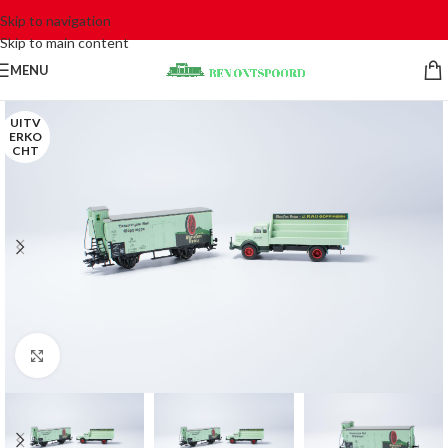
Skip to navigation
Skip to main content
MENU
UITV
ERKO
CHT
Click to enlarge