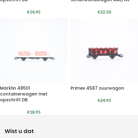
€
14.95
€
32.50
Märklin 48501
Primex 4587 zuurwagon
containerwagen met
opschrift DB
€
24.95
€
18.95
Wist u dat