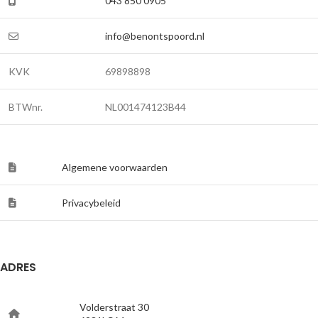
043 850 0905
info@benontspoord.nl
KVK
69898898
BTWnr.
NL001474123B44
Algemene voorwaarden
Privacybeleid
ADRES
Volderstraat 30