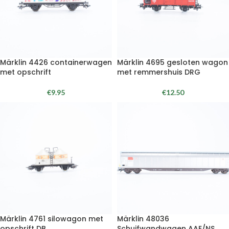
Märklin 4426 containerwagen
Märklin 4695 gesloten wagon
met opschrift
met remmershuis DRG
€
9.95
€
12.50
Märklin 4761 silowagon met
Märklin 48036
opschrift DB
Schuifwandwagen AAE/NS