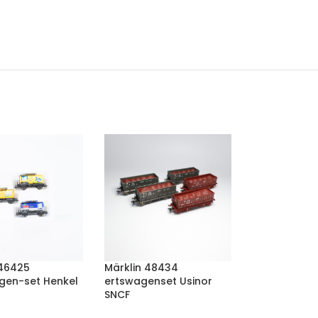
 46425
Märklin 48434
gen-set Henkel
ertswagenset Usinor
SNCF