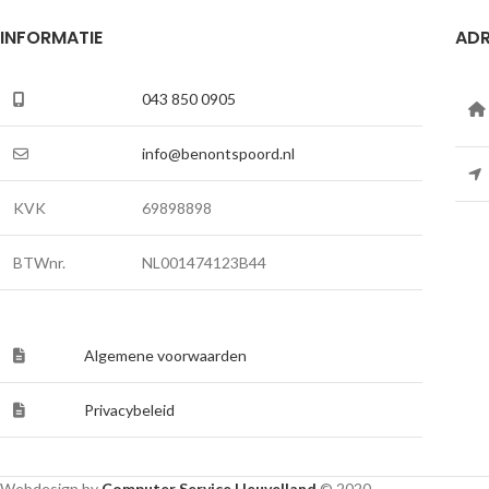
INFORMATIE
ADR
043 850 0905
info@benontspoord.nl
KVK
69898898
BTWnr.
NL001474123B44
Algemene voorwaarden
Privacybeleid
Webdesign by
Computer Service Heuvelland
© 2020