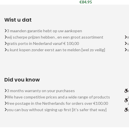
€
84.95
Wist u dat
3 maanden garantie hebt op uw aankopen
wij scherpe prijzen hebben , en een groot assortiment
m
gratis porto in Nederland vanaf € 100,00
u
u kunt kopen zonder eerst aan te melden [wel zo veilig]
Did you know
3 months warranty on your purchases
We have competitive prices and a wide range of products
free postage in the Netherlands for orders over €100.00
you can buy without signing up first [it's safer that way]