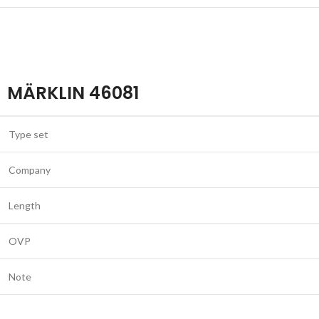
MÄRKLIN 46081
Type set
Company
Length
OVP
Note