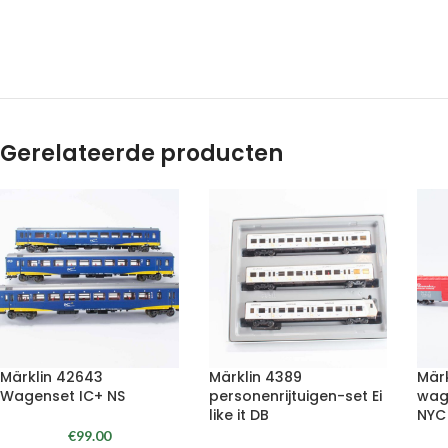
Gerelateerde producten
Märklin 42643
Märklin 4389
Mär
Wagenset IC+ NS
personenrijtuigen-set Ei
wag
like it DB
NYC
€
99.00