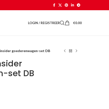
LOGIN / REGISTREER
€
0.00
 insider goederenwagen-set DB
nsider
-set DB