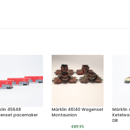
klin 45648
Märklin 46140 Wagenset
Märklin
enset pacemaker
Montaunion
Ketelwa
DB
€
89.95