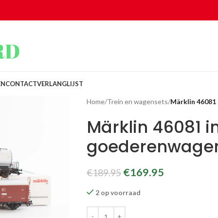
EN
CONTACT
VERLANGLIJST
Home
/
Trein en wagensets
/
Märklin 46081
Märklin 46081 i
goederenwagen
€
169.95
€
189.95
2 op voorraad