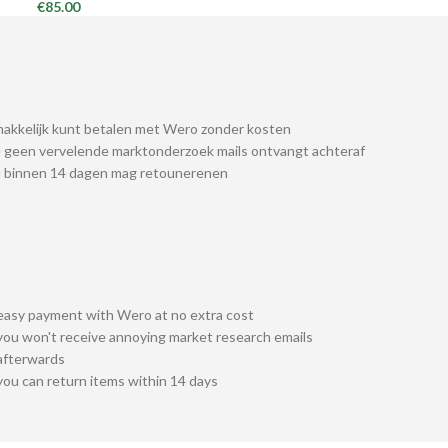
€
85.00
akkelijk kunt betalen met Wero zonder kosten
 geen vervelende marktonderzoek mails ontvangt achteraf
u binnen 14 dagen mag retounerenen
easy payment with Wero at no extra cost
you won't receive annoying market research emails
afterwards
you can return items within 14 days