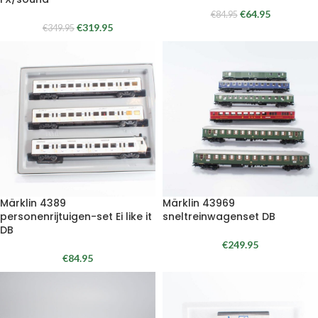
€
64.95
€
84.95
€
319.95
€
349.95
Märklin 4389
Märklin 43969
personenrijtuigen-set Ei like it
sneltreinwagenset DB
DB
€
249.95
€
84.95