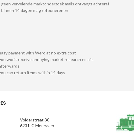
 geen vervelende marktonderzoek mails ontvangt achteraf
u binnen 14 dagen mag retounerenen
easy payment with Wero at no extra cost
you won't receive annoying market research emails
afterwards
you can return items within 14 days
ES
Volderstraat 30
6231LC Meerssen