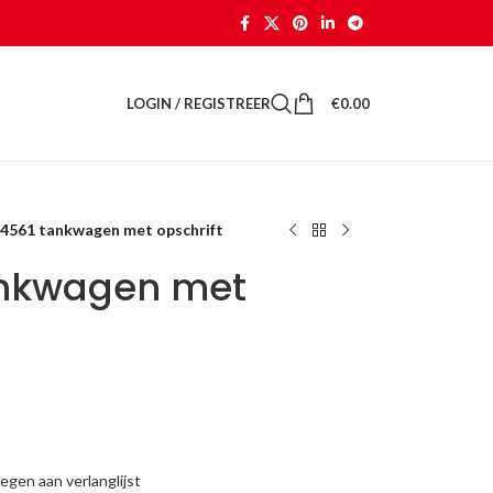
LOGIN / REGISTREER
€
0.00
 4561 tankwagen met opschrift
ankwagen met
gen aan verlanglijst