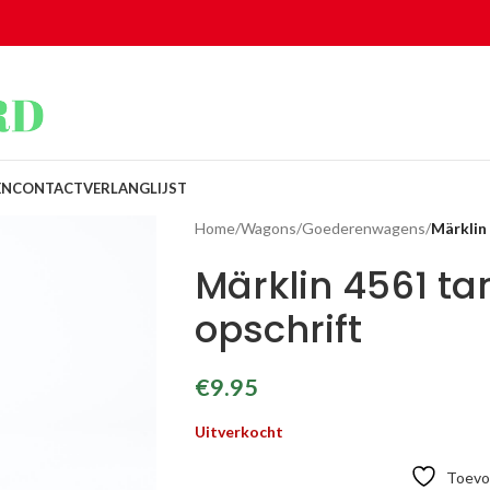
EN
CONTACT
VERLANGLIJST
Home
/
Wagons
/
Goederenwagens
/
Märklin
Märklin 4561 t
opschrift
€
9.95
Uitverkocht
Toevoe