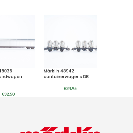
 48036
Märklin 48942
wandwagen
containerwagens DB
€
34.95
€
32.50