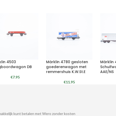
klin 4503
Märklin 4780 gesloten
Märklin
gboordwagon DB
goederenwagon met
Schuif
remmershuis K.W.St.E
AAE/NS
€
7.95
€
11.95
akkelijk kunt betalen met Wero zonder kosten