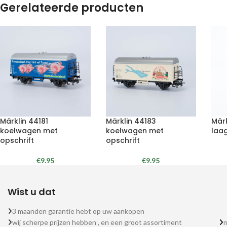
Gerelateerde producten
Märklin 44181
Märklin 44183
Mär
koelwagen met
koelwagen met
laa
opschrift
opschrift
€
9.95
€
9.95
Wist u dat
3 maanden garantie hebt op uw aankopen
wij scherpe prijzen hebben , en een groot assortiment
m