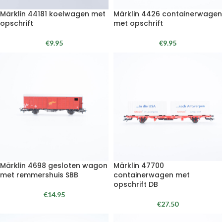
Märklin 44181 koelwagen met
Märklin 4426 containerwagen
opschrift
met opschrift
€
9.95
€
9.95
Märklin 4698 gesloten wagon
Märklin 47700
met remmershuis SBB
containerwagen met
opschrift DB
€
14.95
€
27.50