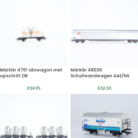
Märklin 4761 silowagon met
Märklin 48036
opschrift DB
Schuifwandwagen AAE/NS
€
14.95
€
32.50