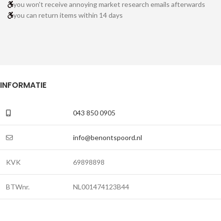
you won't receive annoying market research emails afterwards
you can return items within 14 days
INFORMATIE
043 850 0905
info@benontspoord.nl
KVK
69898898
BTWnr.
NL001474123B44