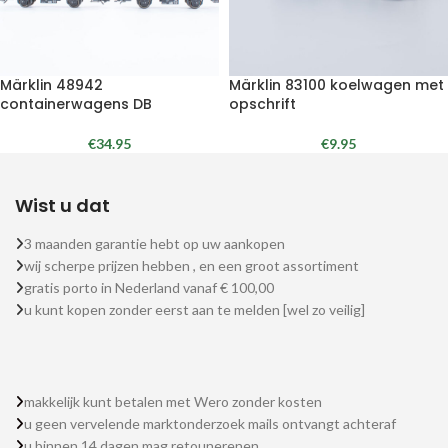
Märklin 48942
Märklin 83100 koelwagen met
containerwagens DB
opschrift
€
34.95
€
9.95
Wist u dat
3 maanden garantie hebt op uw aankopen
wij scherpe prijzen hebben , en een groot assortiment
gratis porto in Nederland vanaf € 100,00
u kunt kopen zonder eerst aan te melden [wel zo veilig]
makkelijk kunt betalen met Wero zonder kosten
u geen vervelende marktonderzoek mails ontvangt achteraf
u binnen 14 dagen mag retounerenen