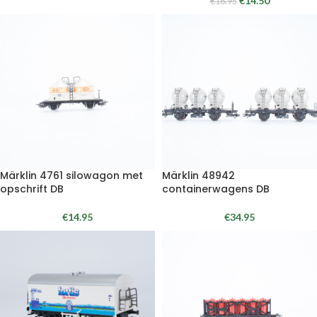
€
14.50
€
16.95
Märklin 4761 silowagon met
Märklin 48942
opschrift DB
containerwagens DB
€
14.95
€
34.95