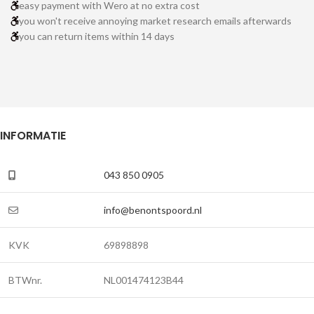
easy payment with Wero at no extra cost
you won't receive annoying market research emails afterwards
you can return items within 14 days
INFORMATIE
043 850 0905
info@benontspoord.nl
KVK
69898898
BTWnr.
NL001474123B44