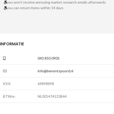
you won't receive annoying market research emails afterwards
you can return items within 14 days
INFORMATIE
043 850 0905
info@benontspoord.nl
KVK
69898898
BTWnr.
NL001474123B44