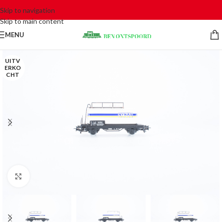
Skip to navigation
Skip to main content
MENU
UITV
ERKO
CHT
Click to enlarge