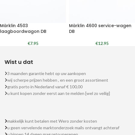
Märklin 4503
Märklin 4600 service-wagen
laagboordwagon DB
DB
€
7.95
€
12.95
Wist u dat
3 maanden garantie hebt op uw aankopen
wij scherpe prijzen hebben , en een groot assortiment
gratis porto in Nederland vanaf € 100,00
u kunt kopen zonder eerst aan te melden [wel zo veilig]
makkelijk kunt betalen met Wero zonder kosten
u geen vervelende marktonderzoek mails ontvangt achteraf
u binnen 14 dagen mag retounerenen