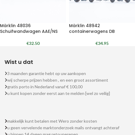
Märklin 48036
Märklin 48942
Schuifwandwagen AAE/NS
containerwagens DB
€
32.50
€
34.95
Wist u dat
3 maanden garantie hebt op uw aankopen
wij scherpe prijzen hebben , en een groot assortiment
gratis porto in Nederland vanaf € 100,00
u kunt kopen zonder eerst aan te melden [wel zo veilig]
makkelijk kunt betalen met Wero zonder kosten
u geen vervelende marktonderzoek mails ontvangt achteraf
u binnen 14 dagen mag retounerenen