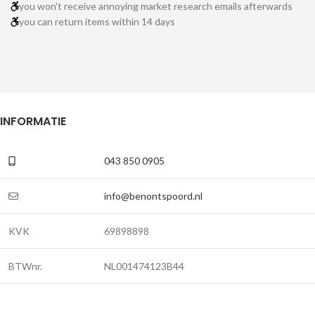
you won't receive annoying market research emails afterwards
you can return items within 14 days
INFORMATIE
043 850 0905
info@benontspoord.nl
KVK
69898898
BTWnr.
NL001474123B44