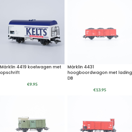
Märklin 4419 koelwagen met
Märklin 4431
opschrift
hoogboordwagon met lading
DB
€
9.95
€
13.95