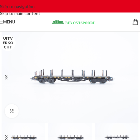
Skip to navigation
Skip to main content
MENU
UITV
ERKO
CHT
Click to enlarge