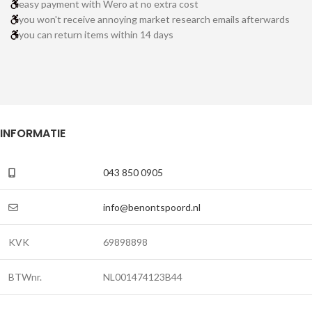
easy payment with Wero at no extra cost
you won't receive annoying market research emails afterwards
you can return items within 14 days
INFORMATIE
043 850 0905
info@benontspoord.nl
KVK
69898898
BTWnr.
NL001474123B44