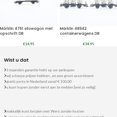
Märklin 4761 silowagon met
Märklin 48942
opschrift DB
containerwagens DB
€
14.95
€
34.95
Wist u dat
3 maanden garantie hebt op uw aankopen
wij scherpe prijzen hebben , en een groot assortiment
gratis porto in Nederland vanaf € 100,00
u kunt kopen zonder eerst aan te melden [wel zo veilig]
makkelijk kunt betalen met Wero zonder kosten
u geen vervelende marktonderzoek mails ontvangt achteraf