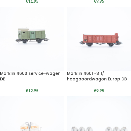
€
11.95
€
9.95
Märklin 4600 service-wagen
Märklin 4601 -311/1
DB
hoogboordwagon Europ DB
€
12.95
€
9.95