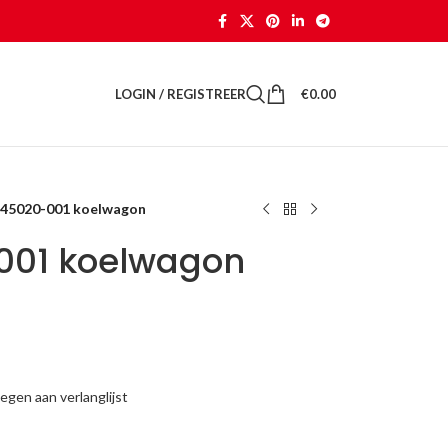
LOGIN / REGISTREER
€
0.00
 45020-001 koelwagon
001 koelwagon
gen aan verlanglijst