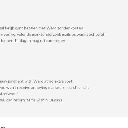
akkelijk kunt betalen met Wero zonder kosten
 geen vervelende marktonderzoek mails ontvangt achteraf
u binnen 14 dagen mag retounerenen
easy payment with Wero at no extra cost
you won't receive annoying market research emails
afterwards
you can return items within 14 days