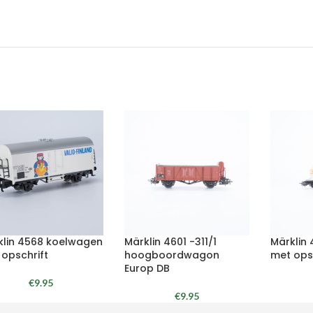
klin 4568 koelwagen
Märklin 4601 -311/1
Märklin
 opschrift
hoogboordwagon
met ops
Europ DB
€
9.95
€
9.95