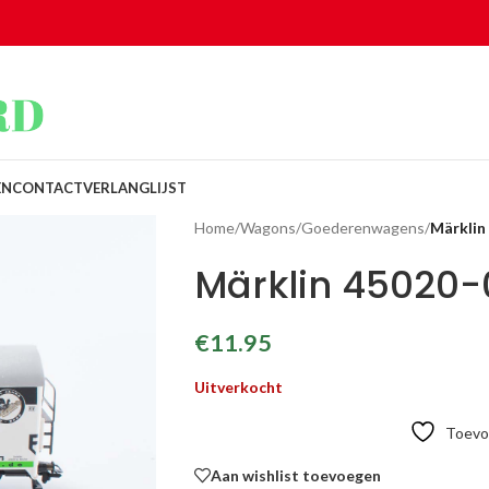
EN
CONTACT
VERLANGLIJST
Home
/
Wagons
/
Goederenwagens
/
Märklin
Märklin 45020-
€
11.95
Uitverkocht
Toevoe
Aan wishlist toevoegen