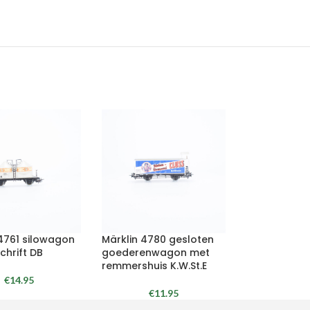
 4761 silowagon
Märklin 4780 gesloten
chrift DB
goederenwagon met
remmershuis K.W.St.E
€
14.95
€
11.95