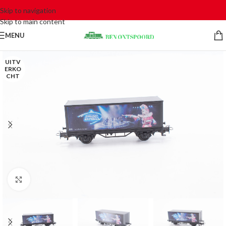
Skip to navigation
Skip to main content
MENU
UITV
ERKO
CHT
Click to enlarge