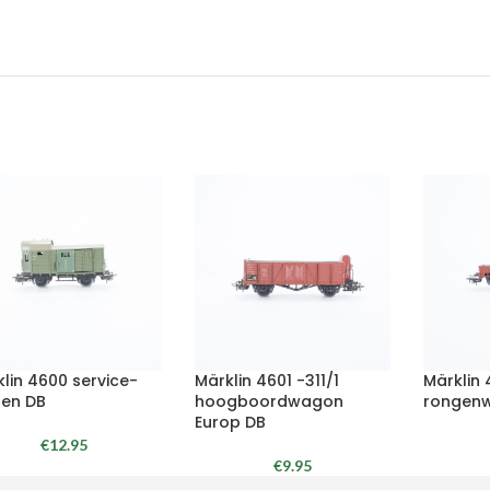
lin 4600 service-
Märklin 4601 -311/1
Märklin
en DB
hoogboordwagon
rongen
Europ DB
€
12.95
€
9.95