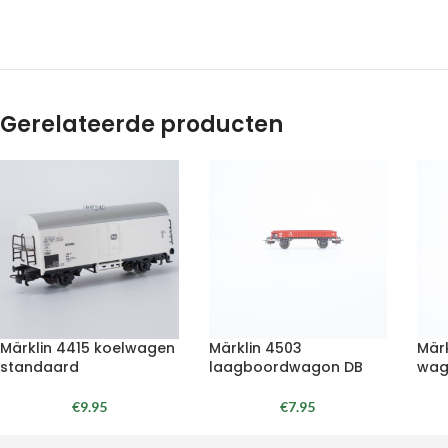
Gerelateerde producten
Märklin 4415 koelwagen
Märklin 4503
Märk
standaard
laagboordwagon DB
wag
€
9.95
€
7.95