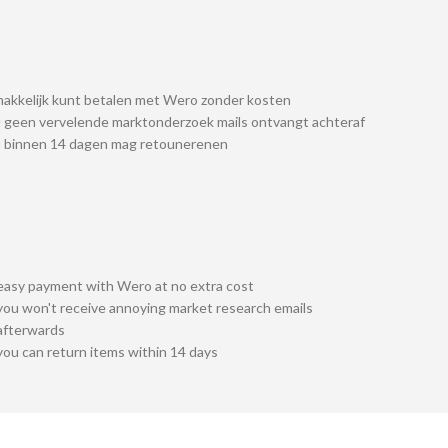
akkelijk kunt betalen met Wero zonder kosten
 geen vervelende marktonderzoek mails ontvangt achteraf
u binnen 14 dagen mag retounerenen
easy payment with Wero at no extra cost
you won't receive annoying market research emails
afterwards
you can return items within 14 days