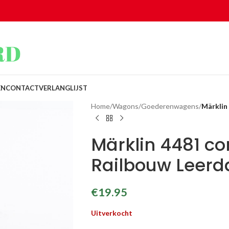
EN
CONTACT
VERLANGLIJST
Home
/
Wagons
/
Goederenwagens
/
Märklin
Märklin 4481 c
Railbouw Leer
€
19.95
Uitverkocht