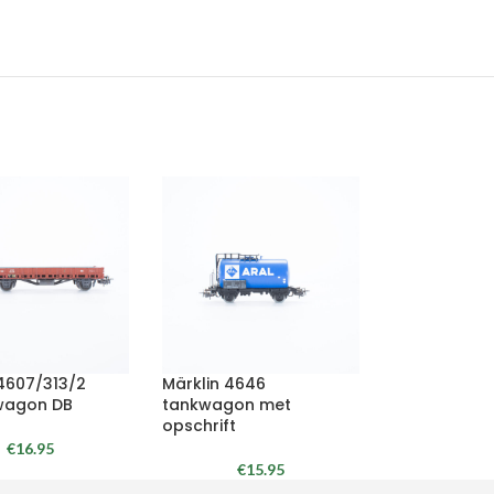
 4607/313/2
Märklin 4646
wagon DB
tankwagon met
opschrift
€
16.95
€
15.95