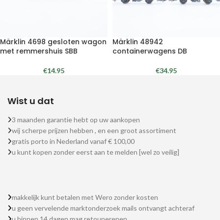
Märklin 4698 gesloten wagon
Märklin 48942
met remmershuis SBB
containerwagens DB
€
14.95
€
34.95
Wist u dat
3 maanden garantie hebt op uw aankopen
wij scherpe prijzen hebben , en een groot assortiment
gratis porto in Nederland vanaf € 100,00
u kunt kopen zonder eerst aan te melden [wel zo veilig]
makkelijk kunt betalen met Wero zonder kosten
u geen vervelende marktonderzoek mails ontvangt achteraf
u binnen 14 dagen mag retounerenen