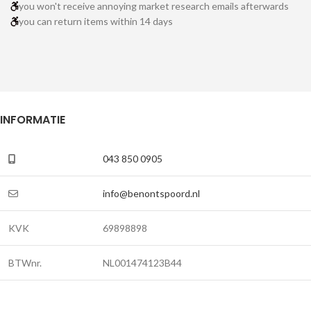
you won't receive annoying market research emails afterwards
you can return items within 14 days
INFORMATIE
043 850 0905
info@benontspoord.nl
KVK
69898898
BTWnr.
NL001474123B44