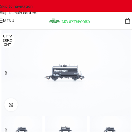
Skip to navigation
Skip to main content
MENU
UITV
ERKO
CHT
Click to enlarge