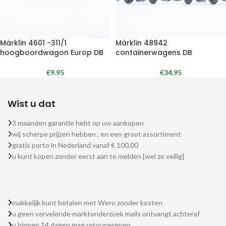
Märklin 4601 -311/1
Märklin 48942
hoogboordwagon Europ DB
containerwagens DB
€
9.95
€
34.95
Wist u dat
3 maanden garantie hebt op uw aankopen
wij scherpe prijzen hebben , en een groot assortiment
gratis porto in Nederland vanaf € 100,00
u kunt kopen zonder eerst aan te melden [wel zo veilig]
makkelijk kunt betalen met Wero zonder kosten
u geen vervelende marktonderzoek mails ontvangt achteraf
u binnen 14 dagen mag retounerenen