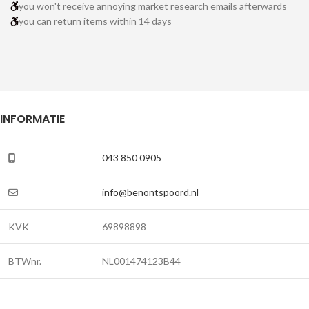
you won't receive annoying market research emails afterwards
you can return items within 14 days
INFORMATIE
043 850 0905
info@benontspoord.nl
KVK
69898898
BTWnr.
NL001474123B44