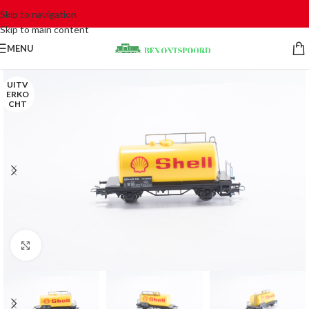
Skip to navigation
Skip to main content
MENU
UITV
ERKO
CHT
Click to enlarge