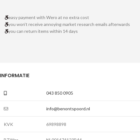
easy payment with Wero at no extra cost
you won't receive annoying market research emails afterwards
you can return items within 14 days
INFORMATIE
043 850 0905
info@benontspoord.nl
KVK
69898898
BTWnr.
NL001474123B44