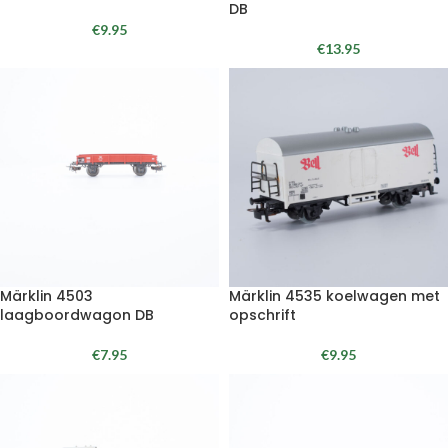
DB
€
9.95
€
13.95
Märklin 4503
Märklin 4535 koelwagen met
laagboordwagon DB
opschrift
€
7.95
€
9.95