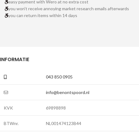
easy payment with Wero at no extra cost
you won't receive annoying market research emails afterwards
you can return items within 14 days
INFORMATIE
043 850 0905
info@benontspoord.nl
KVK
69898898
BTWnr.
NL001474123B44