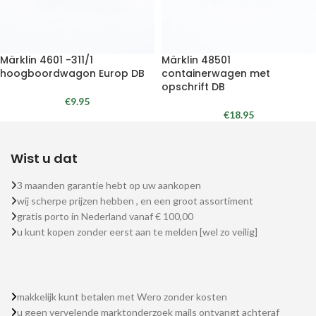
Märklin 4601 -311/1
Märklin 48501
hoogboordwagon Europ DB
containerwagen met
opschrift DB
€
9.95
€
18.95
Wist u dat
3 maanden garantie hebt op uw aankopen
wij scherpe prijzen hebben , en een groot assortiment
gratis porto in Nederland vanaf € 100,00
u kunt kopen zonder eerst aan te melden [wel zo veilig]
makkelijk kunt betalen met Wero zonder kosten
u geen vervelende marktonderzoek mails ontvangt achteraf