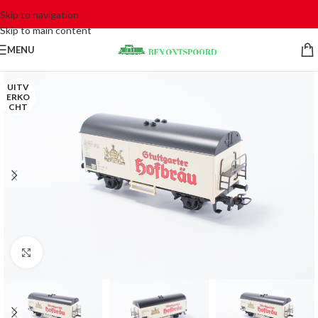
Skip to navigation
Skip to main content
MENU
UITV
ERKO
CHT
Click to enlarge