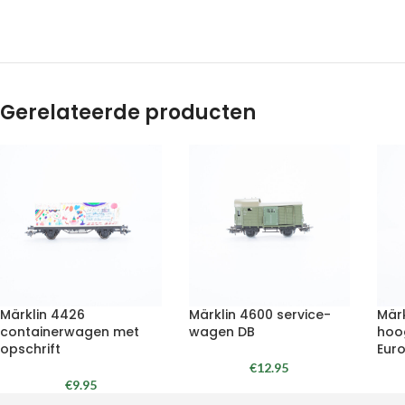
Gerelateerde producten
Märklin 4426
Märklin 4600 service-
Märk
containerwagen met
wagen DB
hoo
opschrift
Eur
€
12.95
€
9.95