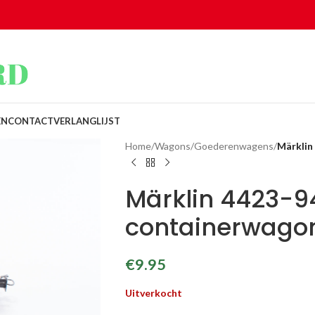
EN
CONTACT
VERLANGLIJST
Home
/
Wagons
/
Goederenwagens
/
Märklin
Märklin 4423-9
containerwagon
€
9.95
Uitverkocht