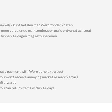
akkelijk kunt betalen met Wero zonder kosten
 geen vervelende marktonderzoek mails ontvangt achteraf
u binnen 14 dagen mag retounerenen
easy payment with Wero at no extra cost
you won't receive annoying market research emails
afterwards
you can return items within 14 days