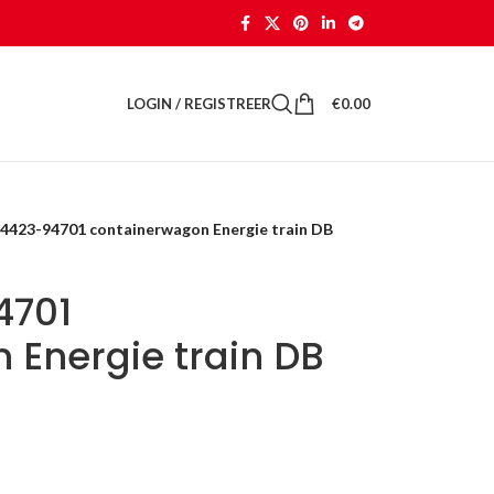
LOGIN / REGISTREER
€
0.00
 4423-94701 containerwagon Energie train DB
4701
 Energie train DB