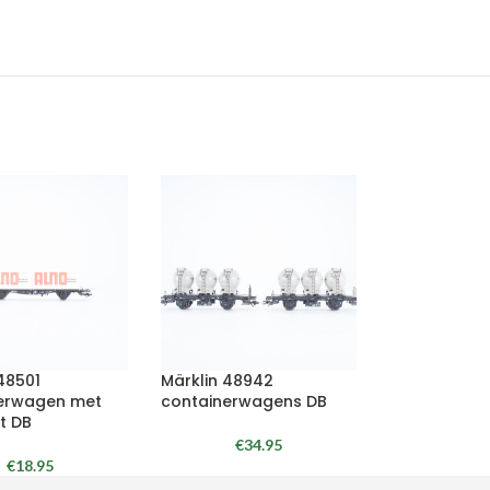
48501
Märklin 48942
erwagen met
containerwagens DB
t DB
€
34.95
€
18.95