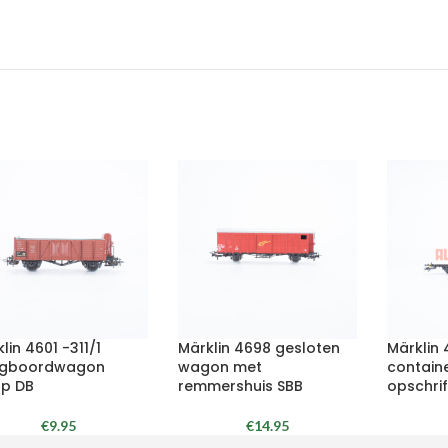
lin 4601 -311/1
Märklin 4698 gesloten
Märklin 
gboordwagon
wagon met
contain
op DB
remmershuis SBB
opschrif
€
9.95
€
14.95