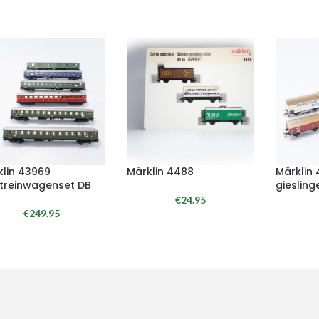
klin 43969
Märklin 4488
Märklin
ltreinwagenset DB
giesling
€
24.95
€
249.95