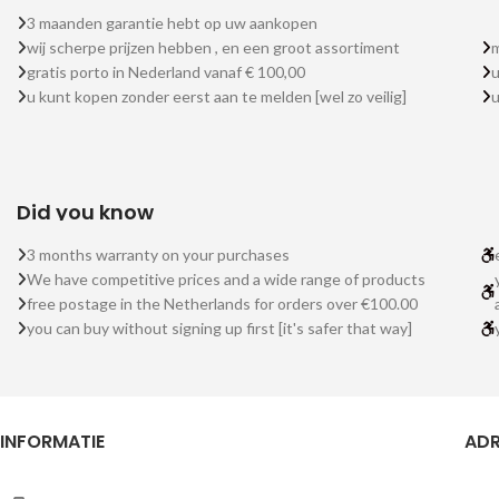
3 maanden garantie hebt op uw aankopen
wij scherpe prijzen hebben , en een groot assortiment
m
gratis porto in Nederland vanaf € 100,00
u
u kunt kopen zonder eerst aan te melden [wel zo veilig]
Did you know
3 months warranty on your purchases
We have competitive prices and a wide range of products
free postage in the Netherlands for orders over €100.00
you can buy without signing up first [it's safer that way]
INFORMATIE
ADR