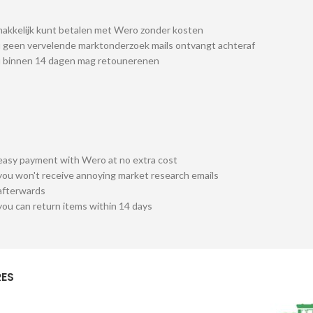
akkelijk kunt betalen met Wero zonder kosten
 geen vervelende marktonderzoek mails ontvangt achteraf
u binnen 14 dagen mag retounerenen
easy payment with Wero at no extra cost
you won't receive annoying market research emails
afterwards
you can return items within 14 days
ES