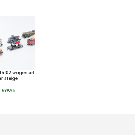
 45102 wagenset
er steige
€
99.95