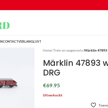
EN
CONTACT
VERLANGLIJST
Home
/
Trein en wagensets
/
Märklin 47893
Märklin 47893 
DRG
€
69.95
Uitverkocht
Toevoe