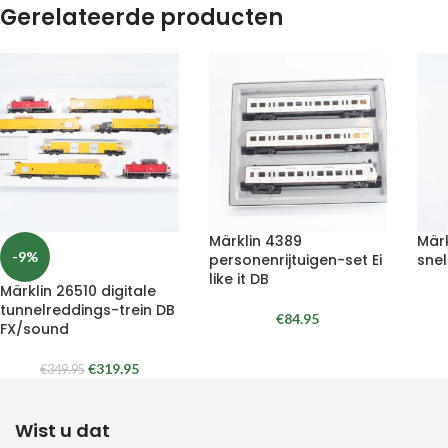
Gerelateerde producten
Märklin 4389
Mär
-9%
personenrijtuigen-set Ei
sne
like it DB
Märklin 26510 digitale
tunnelreddings-trein DB
€
84.95
FX/sound
€
319.95
€
349.95
Wist u dat