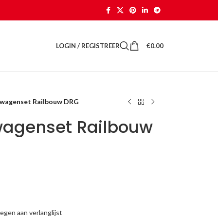
LOGIN / REGISTREER
€
0.00
 wagenset Railbouw DRG
wagenset Railbouw
gen aan verlanglijst