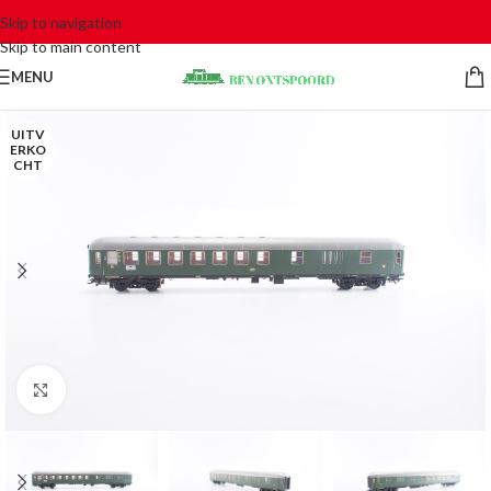
Skip to navigation
Skip to main content
MENU
UITV
ERKO
CHT
Click to enlarge