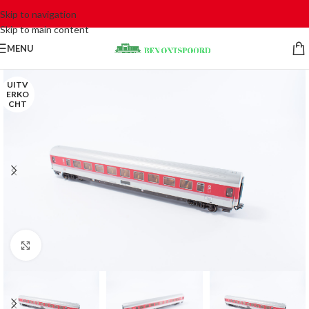
Skip to navigation
Skip to main content
MENU
UITV
ERKO
CHT
Click to enlarge