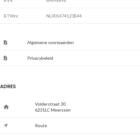
KVK
69898898
BTWnr.
NL001474123B44
Algemene voorwaarden
Privacybeleid
ADRES
Volderstraat 30
6231LC Meerssen
Route