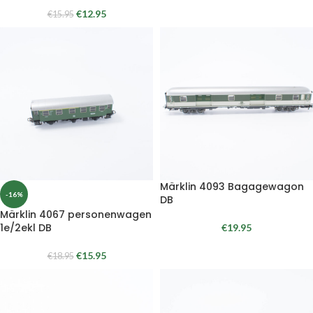
€
12.95
€
15.95
Märklin 4093 Bagagewagon
-16%
DB
Märklin 4067 personenwagen
1e/2ekl DB
€
19.95
€
15.95
€
18.95