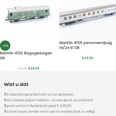
Märklin 4158 personenrijtuig
-12%
1e/2e kl DB
Märklin 4102 Bagagewagen
DR
€
19.95
€
14.95
€
16.95
Wist u dat
3 maanden garantie hebt op uw aankopen
wij scherpe prijzen hebben , en een groot assortiment
gratis porto in Nederland vanaf € 100,00
u kunt kopen zonder eerst aan te melden [wel zo veilig]