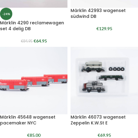
Märklin 42993 wagenset
-24%
südwind DB
Märklin 4290 reclamewagen
set 4 delig DB
€
129.95
€
64.95
€
84.95
Märklin 45648 wagenset
Märklin 46073 wagenset
pacemaker NYC
Zeppelin K.W.St E
€
85.00
€
69.95