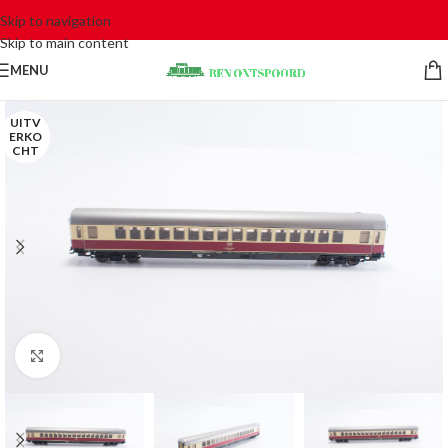
Skip to navigation
Skip to main content
MENU
UITV
ERKO
CHT
Click to enlarge