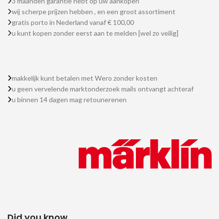
3 maanden garantie hebt op uw aankopen
wij scherpe prijzen hebben , en een groot assortiment
gratis porto in Nederland vanaf € 100,00
u kunt kopen zonder eerst aan te melden [wel zo veilig]
makkelijk kunt betalen met Wero zonder kosten
u geen vervelende marktonderzoek mails ontvangt achteraf
u binnen 14 dagen mag retounerenen
Did you know