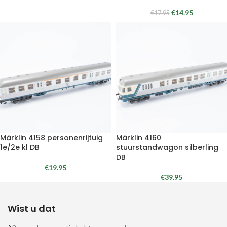
€
14.95
€
17.95
Märklin 4158 personenrijtuig
Märklin 4160
1e/2e kl DB
stuurstandwagon silberling
DB
€
19.95
€
39.95
Wist u dat