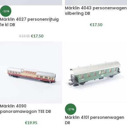
Märklin 4043 personenwagen
-12%
silberling DB
Märklin 4027 personenrijtuig
1e kl DB
€
17.50
€
17.50
€
19.95
Märklin 4090
-17%
panoramawagon TEE DB
Märklin 4101 personenwagen
DR
€
19.95