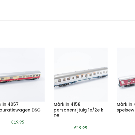
klin 4057
Märklin 4158
Märklin 
tauratiewagen DSG
personenrijtuig 1e/2e kl
speisew
DB
€
19.95
€
19.95