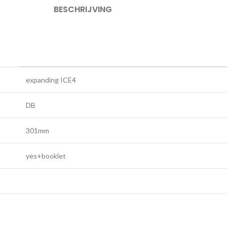
BESCHRIJVING
expanding ICE4
DB
301mm
yes+booklet