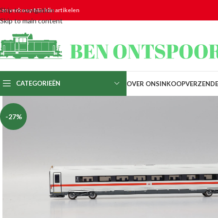
Skip to navigation
n en verkoop Märklin artikelen
Skip to main content
CATEGORIEËN
OVER ONS
INKOOP
VERZEND
-27%