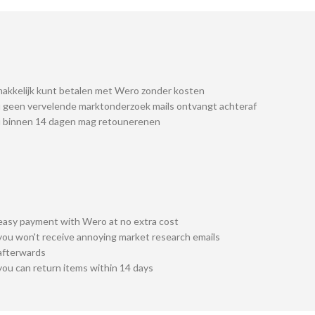
akkelijk kunt betalen met Wero zonder kosten
 geen vervelende marktonderzoek mails ontvangt achteraf
u binnen 14 dagen mag retounerenen
easy payment with Wero at no extra cost
you won't receive annoying market research emails
afterwards
you can return items within 14 days