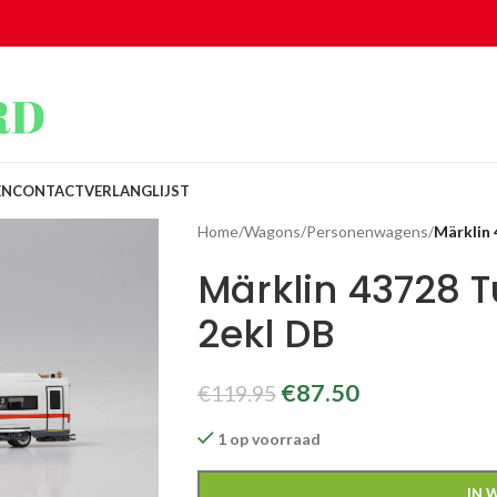
EN
CONTACT
VERLANGLIJST
Home
/
Wagons
/
Personenwagens
/
Märklin 
Märklin 43728 T
2ekl DB
€
87.50
€
119.95
1 op voorraad
IN 