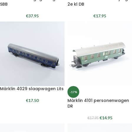
SBB
2e kl DB
€
37.95
€
17.95
Märklin 4029 slaapwagen Lits
-17%
Märklin 4101 personenwagen
€
17.50
DR
€
14.95
€
17.95