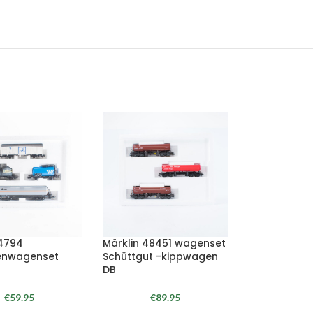
 4794
Märklin 48451 wagenset
enwagenset
Schüttgut -kippwagen
DB
€
59.95
€
89.95