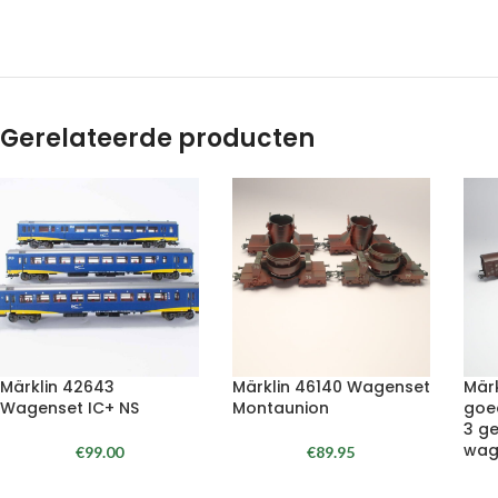
Gerelateerde producten
Märklin 42643
Märklin 46140 Wagenset
Märk
Wagenset IC+ NS
Montaunion
goe
3 g
wag
€
99.00
€
89.95