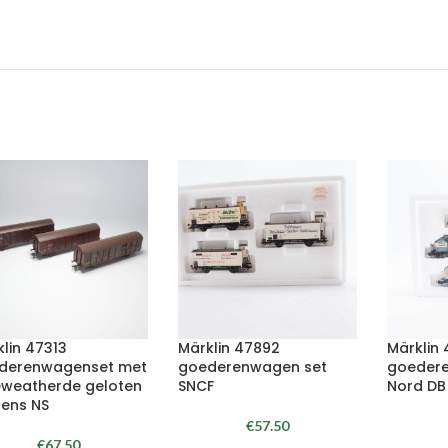
lin 47313
Märklin 47892
Märklin
derenwagenset met
goederenwagen set
goeder
eweatherde geloten
SNCF
Nord DB
ens NS
€
57.50
€
67.50