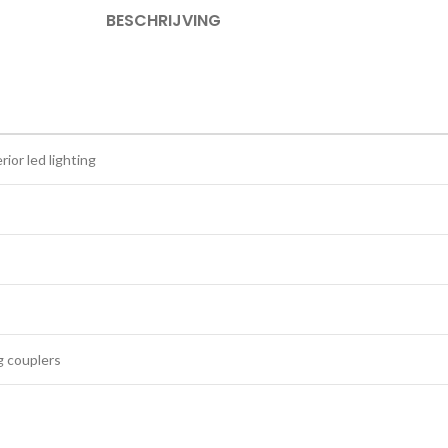
BESCHRIJVING
ior led lighting
g couplers