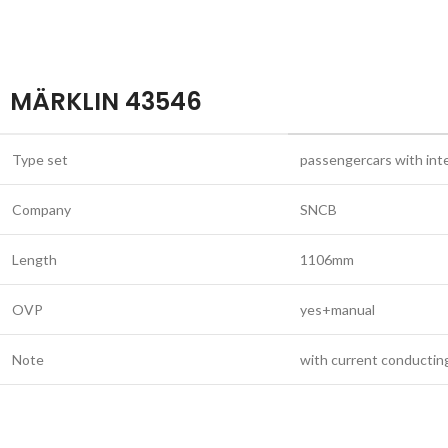
MÄRKLIN 43546
Type set
passengercars with inter
Company
SNCB
Length
1106mm
OVP
yes+manual
Note
with current conductin