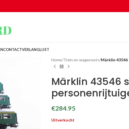
EN
CONTACT
VERLANGLIJST
Home
/
Trein en wagensets
/
Märklin 43546
Märklin 43546 s
personenrijtu
€
284.95
Uitverkocht