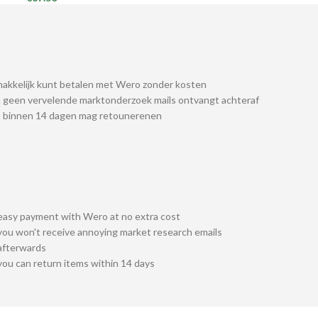
akkelijk kunt betalen met Wero zonder kosten
 geen vervelende marktonderzoek mails ontvangt achteraf
u binnen 14 dagen mag retounerenen
easy payment with Wero at no extra cost
you won't receive annoying market research emails
afterwards
you can return items within 14 days