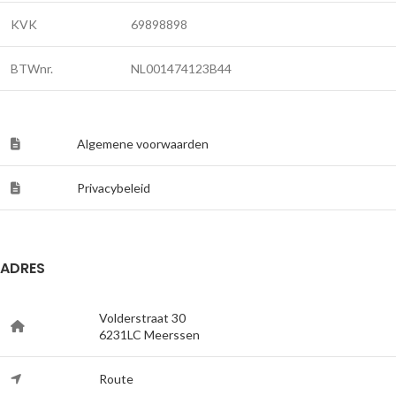
KVK
69898898
BTWnr.
NL001474123B44
Algemene voorwaarden
Privacybeleid
ADRES
Volderstraat 30
6231LC Meerssen
Route