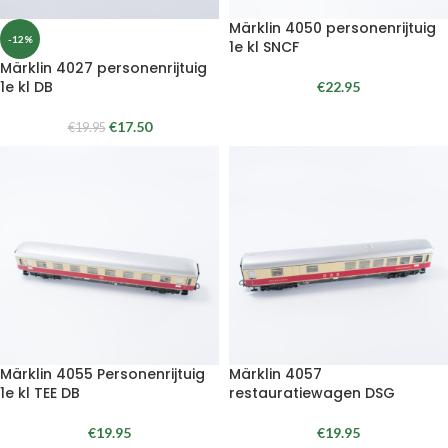
Märklin 4050 personenrijtuig
-12%
1e kl SNCF
Märklin 4027 personenrijtuig
1e kl DB
€
22.95
€
17.50
€
19.95
Märklin 4055 Personenrijtuig
Märklin 4057
1e kl TEE DB
restauratiewagen DSG
€
19.95
€
19.95