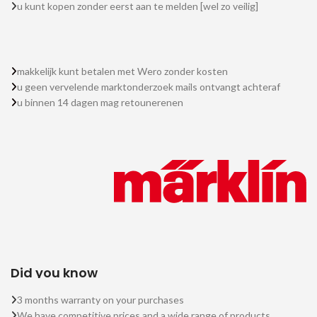
u kunt kopen zonder eerst aan te melden [wel zo veilig]
makkelijk kunt betalen met Wero zonder kosten
u geen vervelende marktonderzoek mails ontvangt achteraf
u binnen 14 dagen mag retounerenen
Did you know
3 months warranty on your purchases
We have competitive prices and a wide range of products