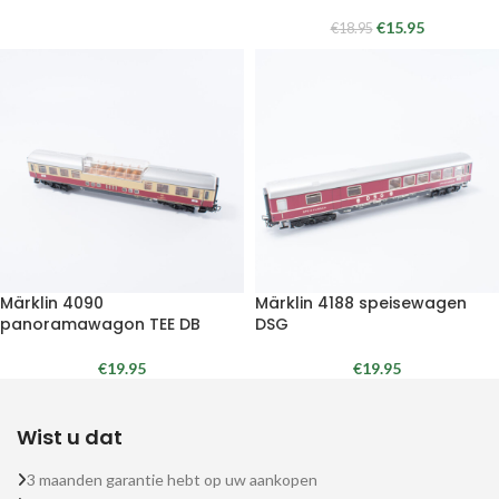
€
15.95
€
18.95
Märklin 4090
Märklin 4188 speisewagen
panoramawagon TEE DB
DSG
€
19.95
€
19.95
Wist u dat
3 maanden garantie hebt op uw aankopen