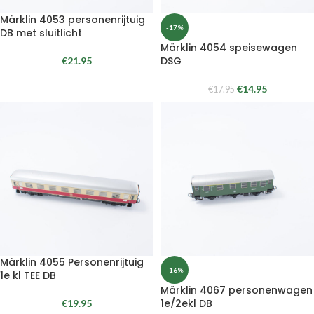
Märklin 4053 personenrijtuig
-17%
DB met sluitlicht
Märklin 4054 speisewagen
DSG
€
21.95
€
14.95
€
17.95
Märklin 4055 Personenrijtuig
-16%
1e kl TEE DB
Märklin 4067 personenwagen
1e/2ekl DB
€
19.95