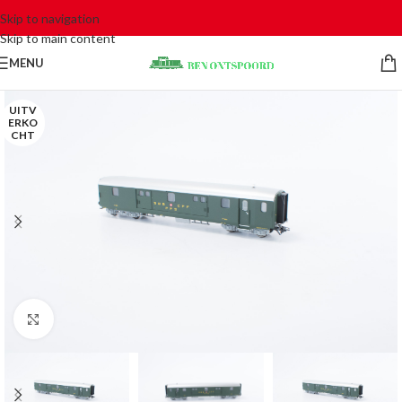
Skip to navigation
Skip to main content
MENU
UITV
ERKO
CHT
Click to enlarge