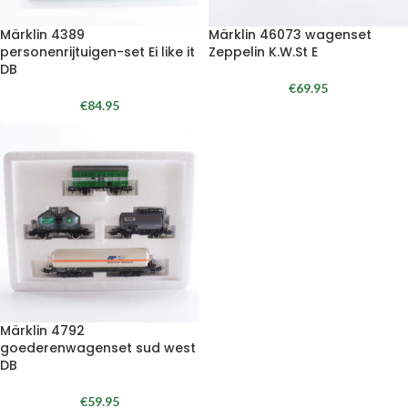
Märklin 4389
Märklin 46073 wagenset
personenrijtuigen-set Ei like it
Zeppelin K.W.St E
DB
€
69.95
€
84.95
Märklin 4792
goederenwagenset sud west
DB
€
59.95