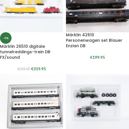
Märklin 42610
-9%
Personenwagen set Blauer
Enzian DB
Märklin 26510 digitale
tunnelreddings-trein DB
FX/sound
€
199.95
€
319.95
€
349.95