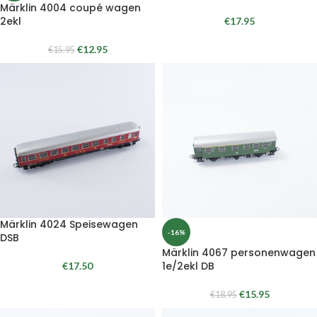
Märklin 4004 coupé wagen
2ekl
€
17.95
€
12.95
€
15.95
Märklin 4024 Speisewagen
-16%
DSB
Märklin 4067 personenwagen
1e/2ekl DB
€
17.50
€
15.95
€
18.95