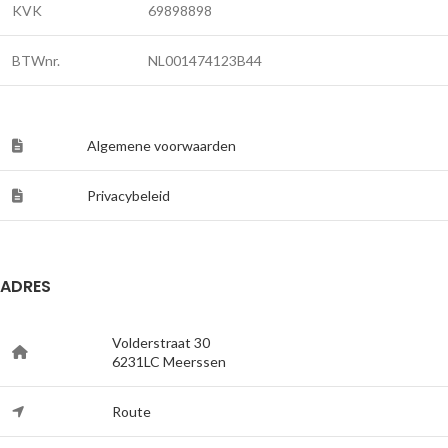
KVK
69898898
BTWnr.
NL001474123B44
Algemene voorwaarden
Privacybeleid
ADRES
Volderstraat 30
6231LC Meerssen
Route