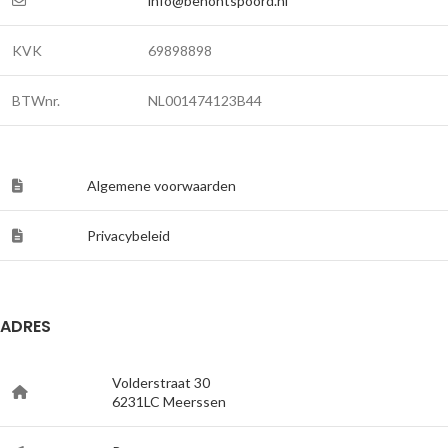
info@benontspoord.nl
KVK
69898898
BTWnr.
NL001474123B44
Algemene voorwaarden
Privacybeleid
ADRES
Volderstraat 30
6231LC Meerssen