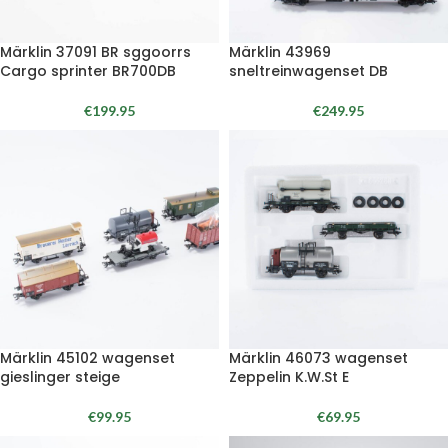
Märklin 37091 BR sggoorrs
Märklin 43969
Cargo sprinter BR700DB
sneltreinwagenset DB
€
199.95
€
249.95
Märklin 45102 wagenset
Märklin 46073 wagenset
gieslinger steige
Zeppelin K.W.St E
€
99.95
€
69.95