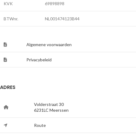
KVK
69898898
BTWnr.
NL001474123B44
Algemene voorwaarden
Privacybeleid
ADRES
Volderstraat 30
6231LC Meerssen
Route