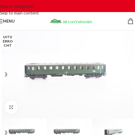
Skip to navigation
Skip to main content
MENU
UITV
ERKO
CHT
Click to enlarge