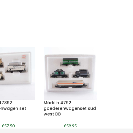
 47892
Märklin 4792
nwagen set
goederenwagenset sud
west DB
€
57.50
€
59.95