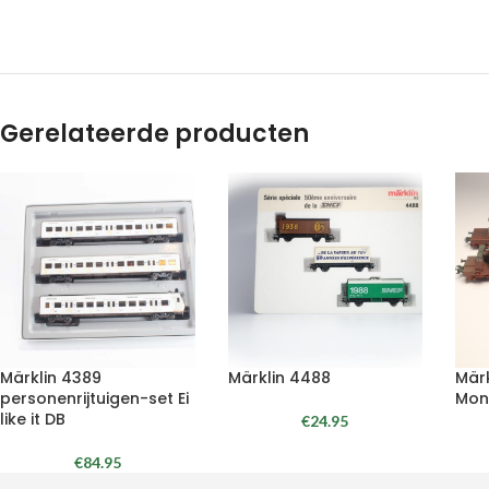
Gerelateerde producten
Märklin 4389
Märklin 4488
Mär
personenrijtuigen-set Ei
Mon
like it DB
€
24.95
€
84.95