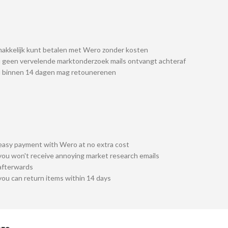
akkelijk kunt betalen met Wero zonder kosten
 geen vervelende marktonderzoek mails ontvangt achteraf
u binnen 14 dagen mag retounerenen
easy payment with Wero at no extra cost
you won't receive annoying market research emails
afterwards
you can return items within 14 days