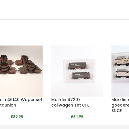
klin 46140 Wagenset
Märklin 47207
Märklin
taunion
coilwagen set CFL
goedere
SNCF
€
89.95
€
64.95