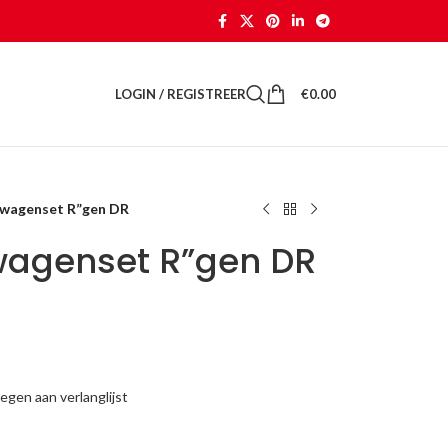
LOGIN / REGISTREER
€
0.00
 wagenset R”gen DR
wagenset R”gen DR
gen aan verlanglijst