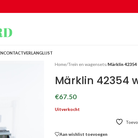
EN
CONTACT
VERLANGLIJST
Home
/
Trein en wagensets
/
Märklin 42354
Märklin 42354 
€
67.50
Uitverkocht
Toevoe
Aan wishlist toevoegen