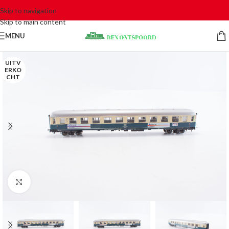
Skip to navigation
Skip to main content
MENU
UITV
ERKO
CHT
Click to enlarge