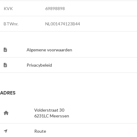
KVK
69898898
BTWnr.
NL001474123B44
Algemene voorwaarden
Privacybeleid
ADRES
Volderstraat 30
6231LC Meerssen
Route