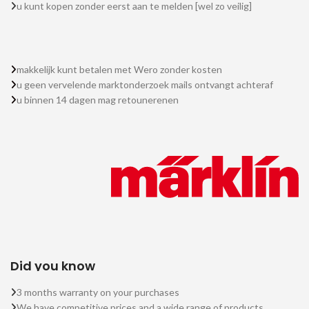
u kunt kopen zonder eerst aan te melden [wel zo veilig]
makkelijk kunt betalen met Wero zonder kosten
u geen vervelende marktonderzoek mails ontvangt achteraf
u binnen 14 dagen mag retounerenen
Did you know
3 months warranty on your purchases
We have competitive prices and a wide range of products