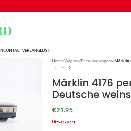
EN
CONTACT
VERLANGLIJST
Home
/
Wagons
/
Personenwagens
/
Märklin 
Märklin 4176 pe
Deutsche weins
€
21.95
Uitverkocht