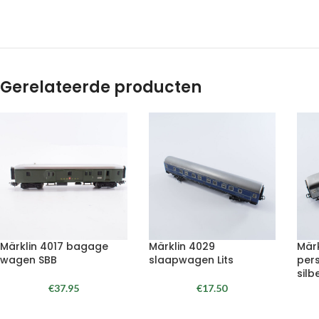
Gerelateerde producten
Märklin 4017 bagage
Märklin 4029
Mär
wagen SBB
slaapwagen Lits
per
silb
€
37.95
€
17.50