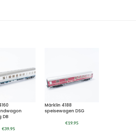
4160
Märklin 4188
tandwagon
speisewagen DSG
ng DB
€
19.95
€
39.95