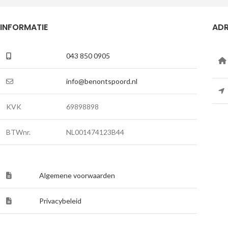
INFORMATIE
ADR
043 850 0905
info@benontspoord.nl
KVK
69898898
BTWnr.
NL001474123B44
Algemene voorwaarden
Privacybeleid