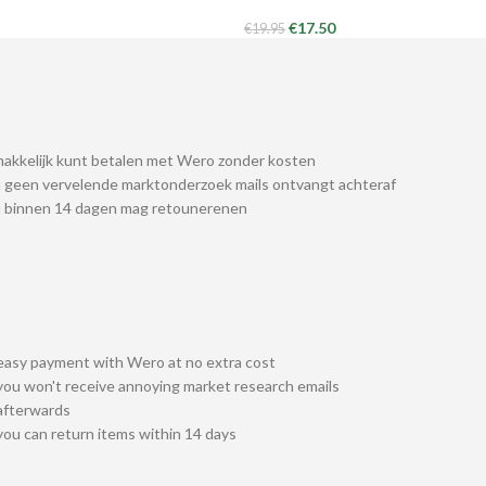
€
17.50
€
19.95
akkelijk kunt betalen met Wero zonder kosten
 geen vervelende marktonderzoek mails ontvangt achteraf
u binnen 14 dagen mag retounerenen
easy payment with Wero at no extra cost
you won't receive annoying market research emails
afterwards
you can return items within 14 days