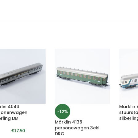
klin 4043
Märklin 
-12%
sonenwagen
stuurs
erling DB
silberli
Märklin 4136
personewagen 3ekl
€
17.50
DRG