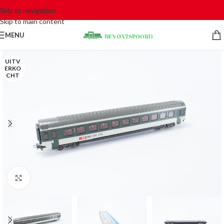
Skip to navigation
Skip to main content
MENU
UITV
ERKO
CHT
Click to enlarge