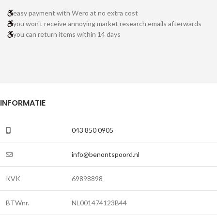
easy payment with Wero at no extra cost
you won't receive annoying market research emails afterwards
you can return items within 14 days
INFORMATIE
043 850 0905
info@benontspoord.nl
KVK
69898898
BTWnr.
NL001474123B44