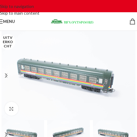
Skip to navigation
Skip to main content
MENU
UITV
ERKO
CHT
Click to enlarge