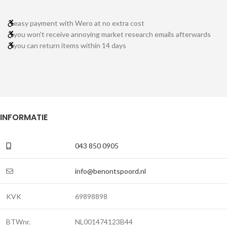
easy payment with Wero at no extra cost
you won't receive annoying market research emails afterwards
you can return items within 14 days
INFORMATIE
043 850 0905
info@benontspoord.nl
KVK
69898898
BTWnr.
NL001474123B44