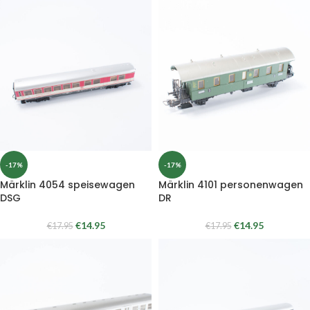
-17%
-17%
Märklin 4054 speisewagen
Märklin 4101 personenwagen
DSG
DR
€
14.95
€
14.95
€
17.95
€
17.95