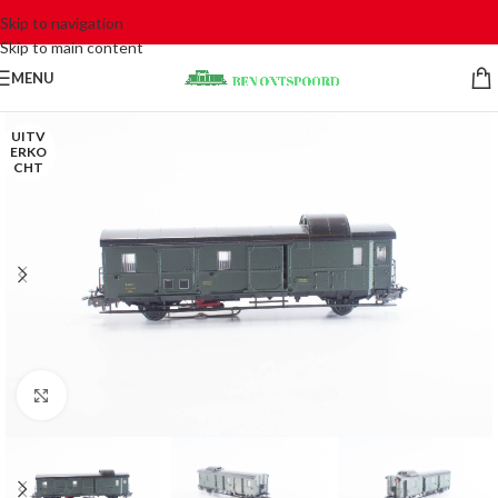
Skip to navigation
Skip to main content
MENU
UITV
ERKO
CHT
Click to enlarge