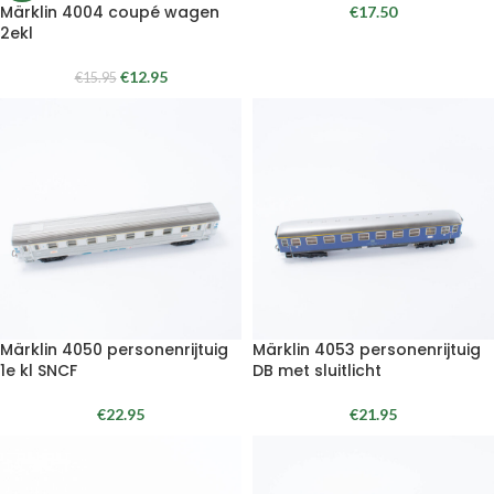
Märklin 4004 coupé wagen
€
17.50
2ekl
€
12.95
€
15.95
Märklin 4050 personenrijtuig
Märklin 4053 personenrijtuig
1e kl SNCF
DB met sluitlicht
€
22.95
€
21.95