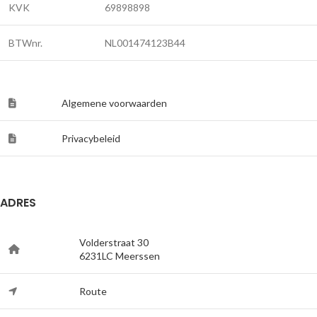
KVK
69898898
BTWnr.
NL001474123B44
Algemene voorwaarden
Privacybeleid
ADRES
Volderstraat 30
6231LC Meerssen
Route