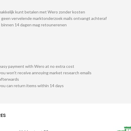
akkelijk kunt betalen met Wero zonder kosten
 geen vervelende marktonderzoek mails ontvangt achteraf
u binnen 14 dagen mag retounerenen
easy payment with Wero at no extra cost
you won't receive annoying market research emails
afterwards
you can return items within 14 days
ES