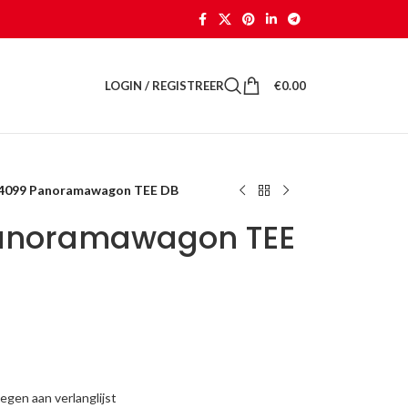
LOGIN / REGISTREER
€
0.00
 4099 Panoramawagon TEE DB
Panoramawagon TEE
gen aan verlanglijst