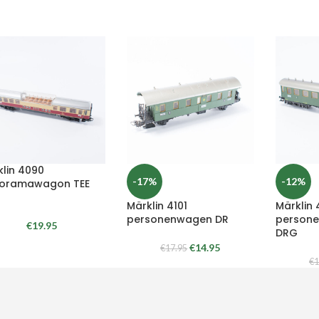
klin 4090
-17%
-12%
oramawagon TEE
Märklin 4101
Märklin 
personenwagen DR
persone
€
19.95
DRG
€
14.95
€
17.95
€
1