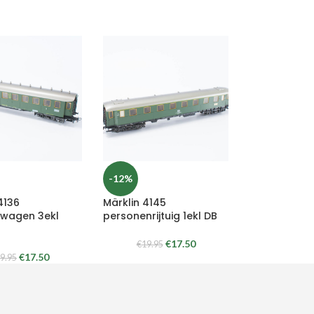
-12%
4136
Märklin 4145
wagen 3ekl
personenrijtuig 1ekl DB
€
17.50
€
19.95
€
17.50
9.95