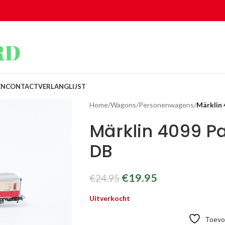
EN
CONTACT
VERLANGLIJST
Home
/
Wagons
/
Personenwagens
/
Märklin
Märklin 4099 
DB
€
19.95
€
24.95
Uitverkocht
Toevoe