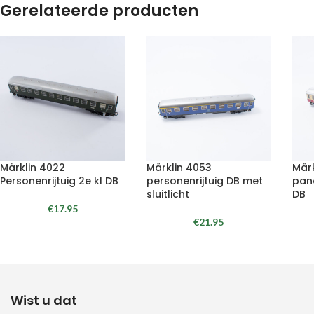
Gerelateerde producten
Märklin 4022
Märklin 4053
Mär
Personenrijtuig 2e kl DB
personenrijtuig DB met
pan
sluitlicht
DB
€
17.95
€
21.95
Wist u dat