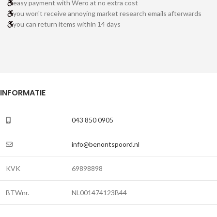
easy payment with Wero at no extra cost
you won't receive annoying market research emails afterwards
you can return items within 14 days
INFORMATIE
043 850 0905
info@benontspoord.nl
KVK
69898898
BTWnr.
NL001474123B44