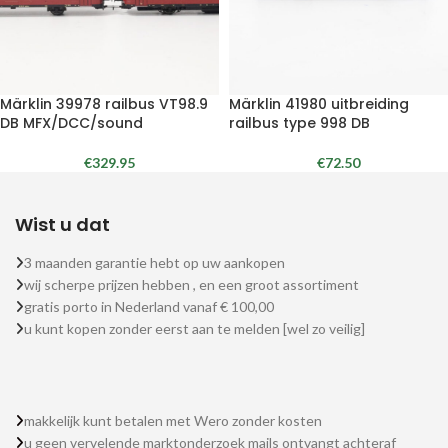
Märklin 39978 railbus VT98.9
Märklin 41980 uitbreiding
DB MFX/DCC/sound
railbus type 998 DB
€
329.95
€
72.50
Wist u dat
3 maanden garantie hebt op uw aankopen
wij scherpe prijzen hebben , en een groot assortiment
gratis porto in Nederland vanaf € 100,00
u kunt kopen zonder eerst aan te melden [wel zo veilig]
makkelijk kunt betalen met Wero zonder kosten
u geen vervelende marktonderzoek mails ontvangt achteraf