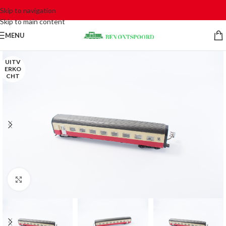
Skip to navigation
Skip to main content
MENU
UITV
ERKO
CHT
Click to enlarge