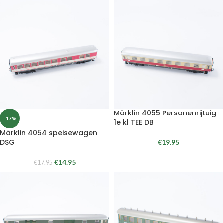
Märklin 4055 Personenrijtuig
-17%
1e kl TEE DB
Märklin 4054 speisewagen
DSG
€
19.95
€
14.95
€
17.95