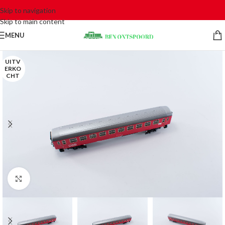
Skip to navigation
Skip to main content
MENU
UITV
ERKO
CHT
Click to enlarge