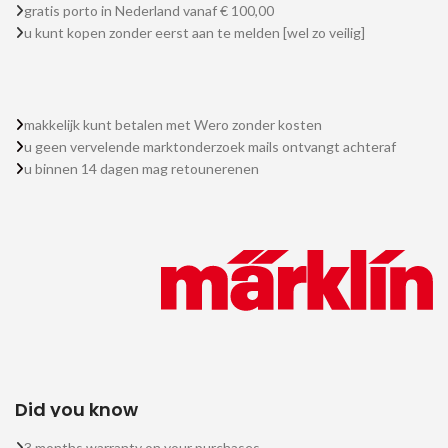
gratis porto in Nederland vanaf € 100,00
u kunt kopen zonder eerst aan te melden [wel zo veilig]
makkelijk kunt betalen met Wero zonder kosten
u geen vervelende marktonderzoek mails ontvangt achteraf
u binnen 14 dagen mag retounerenen
Did you know
3 months warranty on your purchases