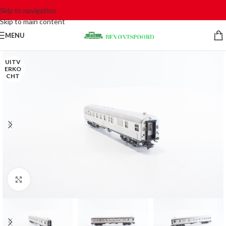
Skip to navigation
Skip to main content
MENU
UITV
ERKO
CHT
Click to enlarge