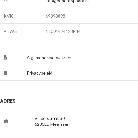
info@benontspoord.nl
KVK
69898898
BTWnr.
NL001474123B44
Algemene voorwaarden
Privacybeleid
ADRES
Volderstraat 30
6231LC Meerssen