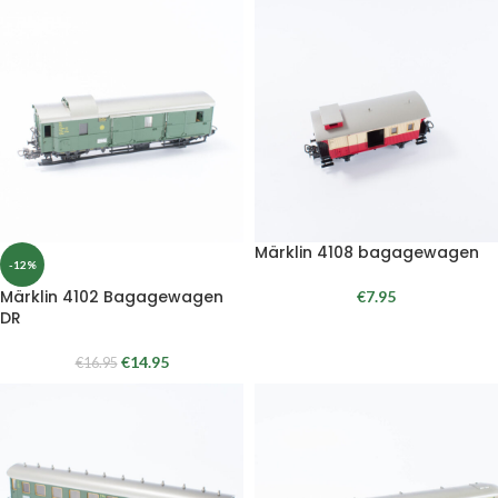
Märklin 4108 bagagewagen
-12%
Märklin 4102 Bagagewagen
€
7.95
DR
€
14.95
€
16.95