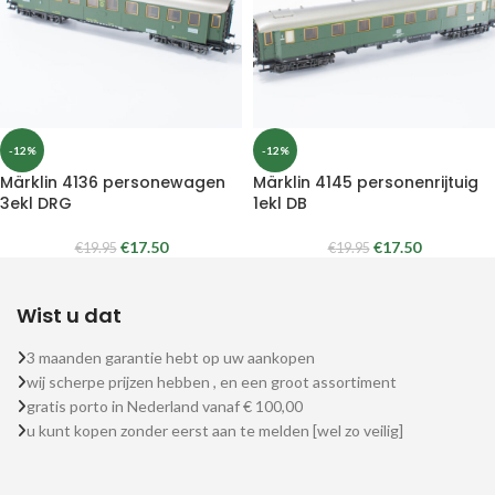
-12%
-12%
Märklin 4136 personewagen
Märklin 4145 personenrijtuig
3ekl DRG
1ekl DB
€
17.50
€
17.50
€
19.95
€
19.95
Wist u dat
3 maanden garantie hebt op uw aankopen
wij scherpe prijzen hebben , en een groot assortiment
gratis porto in Nederland vanaf € 100,00
u kunt kopen zonder eerst aan te melden [wel zo veilig]