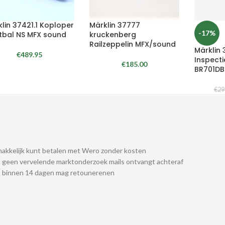
lin 37421.1 Koploper
Märklin 37777
-17%
tbal NS MFX sound
kruckenberg
Railzeppelin MFX/sound
Märklin
€
489.95
Inspect
€
185.00
BR701DB
€
29
akkelijk kunt betalen met Wero zonder kosten
 geen vervelende marktonderzoek mails ontvangt achteraf
u binnen 14 dagen mag retounerenen