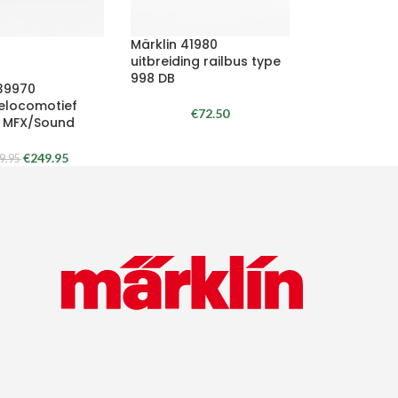
Märklin 41980
uitbreiding railbus type
998 DB
 39970
ielocomotief
€
72.50
 MFX/Sound
€
249.95
9.95