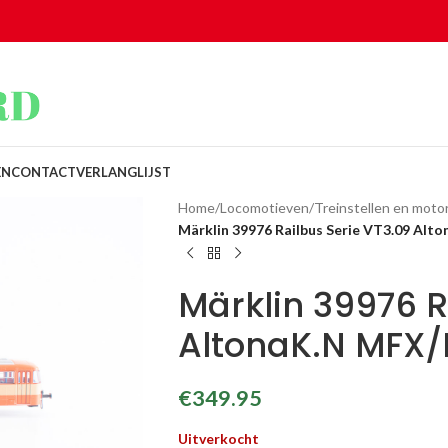
EN
CONTACT
VERLANGLIJST
Home
/
Locomotieven
/
Treinstellen en mot
Märklin 39976 Railbus Serie VT3.09 Al
Märklin 39976 R
AltonaK.N MFX
€
349.95
Uitverkocht