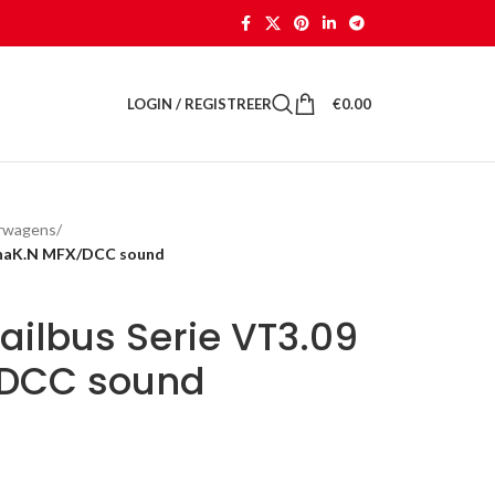
LOGIN / REGISTREER
€
0.00
orwagens
/
tonaK.N MFX/DCC sound
ailbus Serie VT3.09
/DCC sound