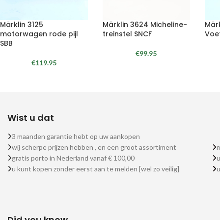
Märklin 3125
Märklin 3624 Micheline-
Märk
motorwagen rode pijl
treinstel SNCF
Voe
SBB
€
99.95
€
119.95
Wist u dat
3 maanden garantie hebt op uw aankopen
wij scherpe prijzen hebben , en een groot assortiment
m
gratis porto in Nederland vanaf € 100,00
u
u kunt kopen zonder eerst aan te melden [wel zo veilig]
Did you know