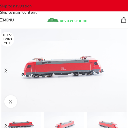
Skip to navigation
Skip to main content
MENU
UITV
ERKO
CHT
Click to enlarge