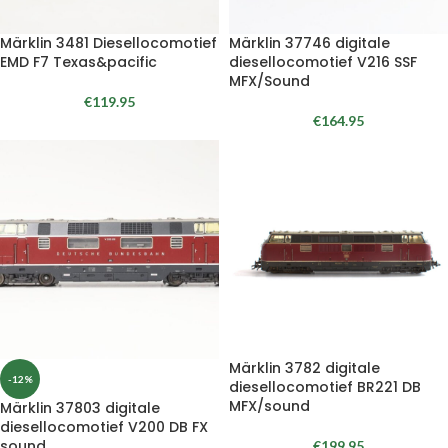
Märklin 3481 Diesellocomotief
Märklin 37746 digitale
EMD F7 Texas&pacific
diesellocomotief V216 SSF
MFX/Sound
€
119.95
€
164.95
Märklin 3782 digitale
-12%
diesellocomotief BR221 DB
MFX/sound
Märklin 37803 digitale
diesellocomotief V200 DB FX
sound
€
199.95