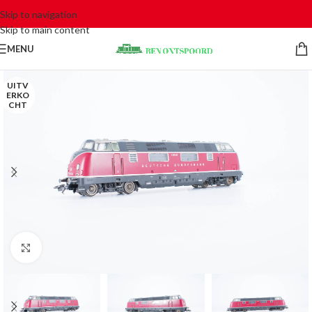
Skip to navigation
Skip to main content
MENU
UITV
ERKO
CHT
Click to enlarge