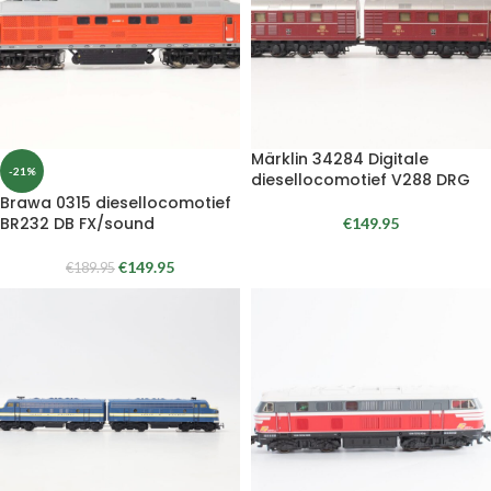
Märklin 34284 Digitale
-21%
diesellocomotief V288 DRG
Brawa 0315 diesellocomotief
BR232 DB FX/sound
€
149.95
€
149.95
€
189.95