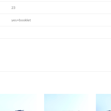
23
yes+booklet