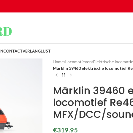
EN
CONTACT
VERLANGLIJST
Home
/
Locomotieven
/
Elektrische locomotie
Märklin 39460 elektrische locomotief 
Märklin 39460 e
locomotief Re4
MFX/DCC/soun
€
319.95