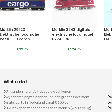
Märklin 29523
Märklin 3743 digitale
Märk
Elektrische locomotief
elektrische locomotief
Elek
Re481 SBB cargo
BR243 DR
E60
€
99.95
€
124.95
Wist u dat
3 maanden garantie hebt op uw aankopen
wij scherpe prijzen hebben , en een groot assortiment
m
gratis porto in Nederland vanaf € 100,00
u
u kunt kopen zonder eerst aan te melden [wel zo veilig]