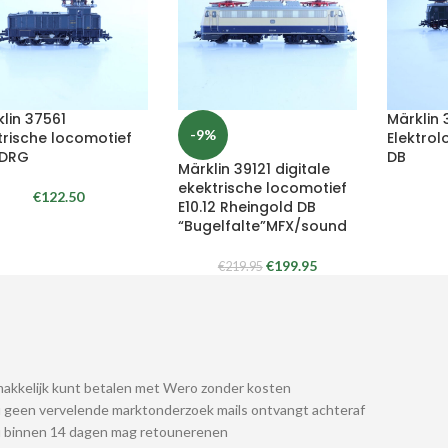
lin 37561
Märklin 
-9%
trische locomotief
Elektrol
 DRG
DB
Märklin 39121 digitale
ekektrische locomotief
€
122.50
E10.12 Rheingold DB
“Bugelfalte”MFX/sound
€
199.95
€
219.95
akkelijk kunt betalen met Wero zonder kosten
 geen vervelende marktonderzoek mails ontvangt achteraf
u binnen 14 dagen mag retounerenen