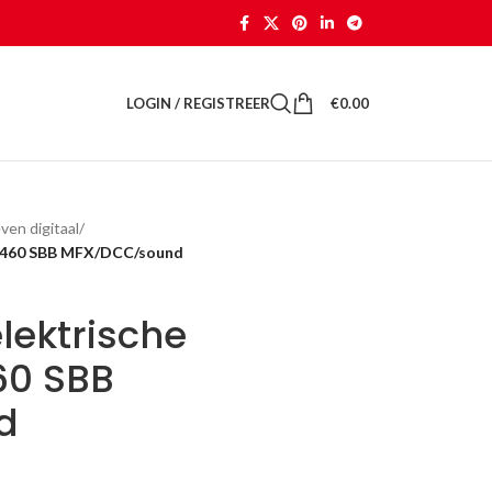
LOGIN / REGISTREER
€
0.00
ven digitaal
/
Re460 SBB MFX/DCC/sound
lektrische
60 SBB
d