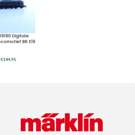
39190 Digitale
ocomotief BR E19
€
144.95