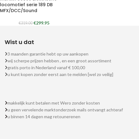
locomotief serie 189 DB
MFX/DCC/Sound
€
299.95
€
319.00
Wist u dat
3 maanden garantie hebt op uw aankopen
wij scherpe prijzen hebben , en een groot assortiment
gratis porto in Nederland vanaf € 100,00
u kunt kopen zonder eerst aan te melden [wel zo veilig]
makkelijk kunt betalen met Wero zonder kosten
u geen vervelende marktonderzoek mails ontvangt achteraf
u binnen 14 dagen mag retounerenen