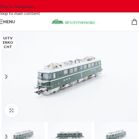
Skip to navigation
Skip to main content
MENU
UITV
ERKO
CHT
Click to enlarge