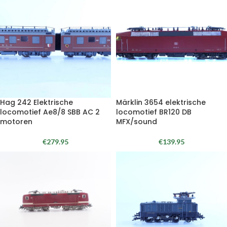
Hag 242 Elektrische
Märklin 3654 elektrische
locomotief Ae8/8 SBB AC 2
locomotief BR120 DB
motoren
MFX/sound
€
279.95
€
139.95